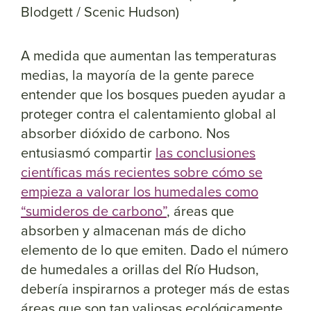
Blodgett / Scenic Hudson)
A
medida
que
aumentan
las
temperaturas
medias
,
la
mayoría
de
la
gente
parece
enten
der
que los
bosques
pueden
ayudar
a
proteger
contra
el
calentamiento
global
al
absorber
dióxido
de
carbono
.
Nos
entusiasmó
compartir
las conclusiones
científicas más recientes sobre cómo se
empieza a valorar los humedales como
“sumideros de carbono”
, áreas que
absorben y almacenan más de dicho
elemento de lo que emiten. Dado el número
de humedales a orillas del Río Hudson,
debería
inspirarnos
a
proteger
más
de estas
áreas
que
son
tan
valiosas
ecológicamente