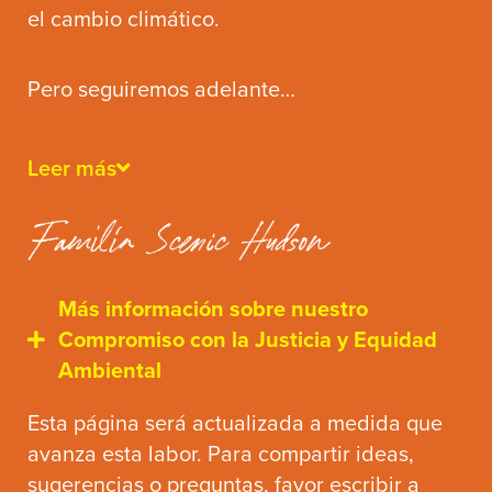
el cambio climático.
Pero seguiremos adelante…
Scenic Hudson mantiene su compromiso de
Leer más
colaborar con las comunidades para hacer
frente a temperaturas en aumento, cambios
en patrones meteorológicos, intensificación
de tormentas y aumento del nivel del mar
Más información sobre nuestro
que ya estamos viviendo directamente en el
Compromiso con la Justicia y Equidad
Valle del Hudson. Esta década nos ha traído
Ambiental
no solo los años más calurosos jamás
registrados en el Estado de Nueva York, sino
Esta página será actualizada a medida que
además índices de calidad del aire, durante
avanza esta labor. Para compartir ideas,
incendios forestales catastróficos, que
sugerencias o preguntas, favor escribir a