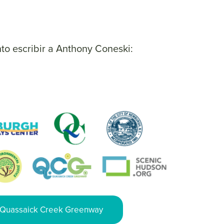
to escribir a Anthony Coneski:
a Quassaick Creek Greenway