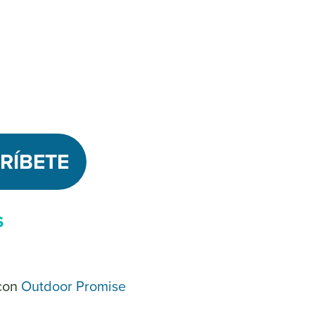
RÍBETE
S
con
Outdoor Promise