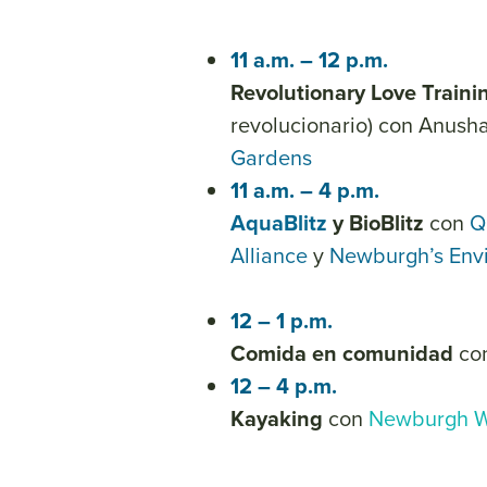
11 a.m. – 12 p.m.
Revolutionary Love Train
revolucionario) con Anus
Gardens
11 a.m. – 4 p.m.
AquaBlitz
y BioBlitz
con
Q
Alliance
y
Newburgh’s Envi
12 – 1 p.m.
Comida en comunidad
con
12 – 4 p.m.
Kayaking
con
Newburgh W