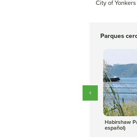
City of Yonkers
Parques cer
k (en
Van der Donck Park at
Habirshaw Pa
Larkin Plaza (en
español)
español)