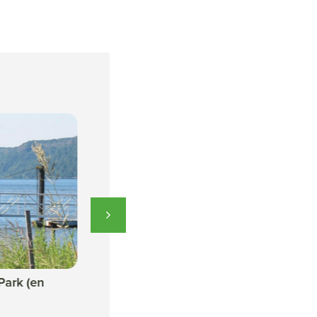
Park (en
Van der Donck Park at
Larkin Plaza (en
español)