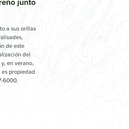
reño junto
 a sus orillas
Palisades,
ón de este
alización del
 y, en verano,
e es propiedad
7-6000.