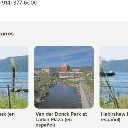
 (914) 377-6000
canos
rk (en
Van der Donck Park at
Habirshaw 
Larkin Plaza (en
español)
español)