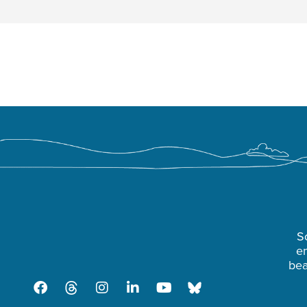
S
en
bea