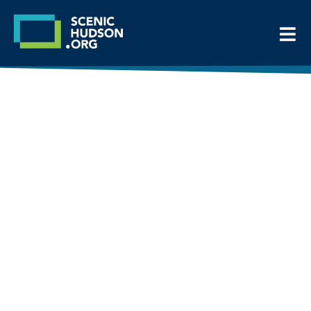
No hay nada como el
Valle del Hudson
Ven a explorar todo lo que tiene de
especial la región. Llevamos décadas
conservando esos paisajes que amas.
Con docenas de parques por todo el
valle, siempre hay lugares nuevos por
descubrir.