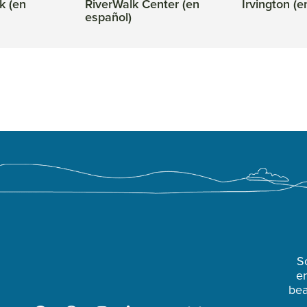
k (en
RiverWalk Center (en
Irvington (e
español)
S
en
bea