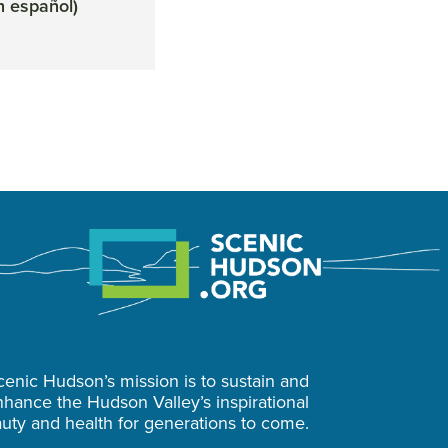
n español)
Peekskill Landing (en
Gateway P
español)
español)
cenic Hudson’s mission is to sustain and
hance the Hudson Valley’s inspirational
uty and health for generations to come.