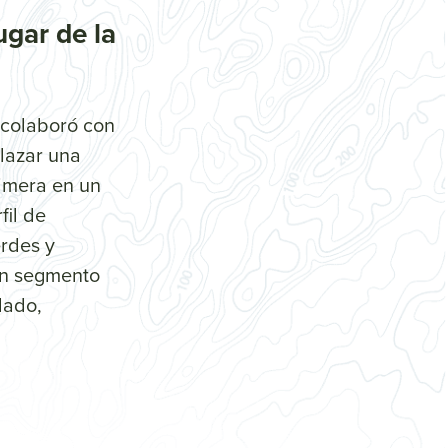
ugar de la
colaboró con
lazar una
rimera en un
fil de
erdes y
 un segmento
dado,