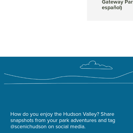
español)
Peekskill Landing (en
Gateway Par
español)
español)
How do you enjoy the Hudson Valley? Share
snapshots from your park adventures and tag
@scenichudson on social media.