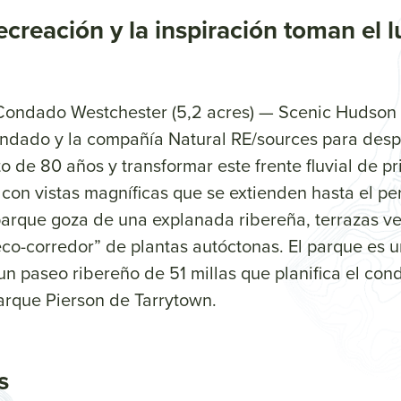
creación y la inspiración toman el l
ndado Westchester (5,2 acres) — Scenic Hudson 
condado y la compañía Natural RE/sources para desp
to de 80 años y transformar este frente fluvial de p
con vistas magníficas que se extienden hasta el per
parque goza de una explanada ribereña, terrazas v
eco-corredor” de plantas autóctonas. El parque es
un paseo ribereño de 51 millas que planifica el con
arque Pierson de Tarrytown.
s