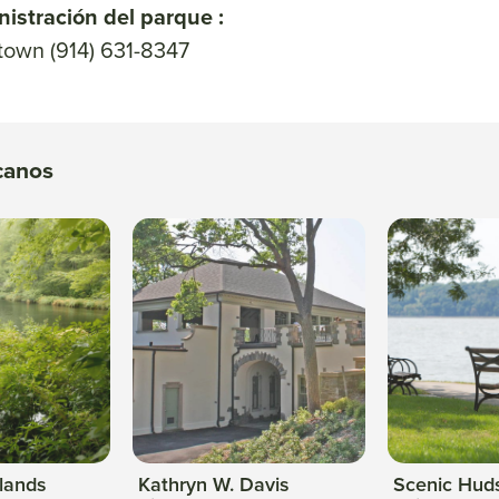
istración del parque :
ytown (914) 631-8347
canos
lands
Kathryn W. Davis
Scenic Hud