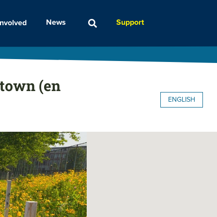
Support
News
Involved
ytown (en
ENGLISH