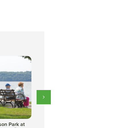
son Park at
Scenic Hudson Park at
Hudson Hi