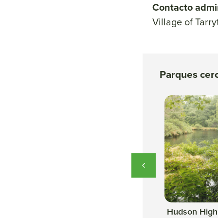
Contacto admin
Village of Tarr
Parques cer
 Park at
Scenic Hudson Park at
Hudson High