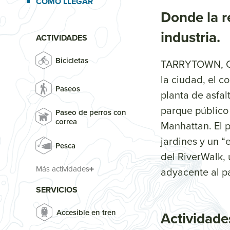
CÓMO LLEGAR
Donde la re
industria.
ACTIVIDADES
Bicicletas
TARRYTOWN, Co
la ciudad, el 
Paseos
planta de asfal
parque público 
Paseo de perros con
correa
Manhattan. El 
jardines y un “
Pesca
del RiverWalk, 
Más actividades
adyacente al p
SERVICIOS
Accesible en tren
Actividade