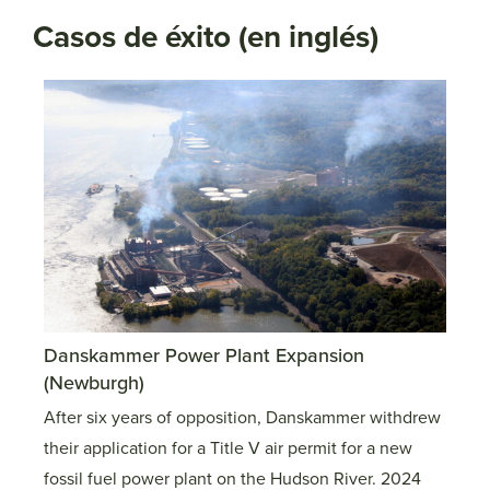
Casos de éxito (en inglés)
Danskammer Power Plant Expansion
Exp
(Newburgh)
Decr
After six years of opposition, Danskammer withdrew
ld a
heal
their application for a Title V air permit for a new
was
Part
fossil fuel power plant on the Hudson River. 2024
We p